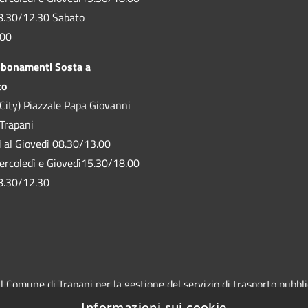
8.30/12.30 Sabato
.00
bbonamenti Sosta a
to
City) Piazzale Papa Giovanni
 Trapani
ì al Giovedì 08.30/13.00
ercoledì e Giovedì15.30/18.00
8.30/12.30
Comune di Trapani per la gestione del servizio di trasporto pubblico
in affidamento "In House" per conto del socio Comune di Trapani le
Informazioni sui cookie