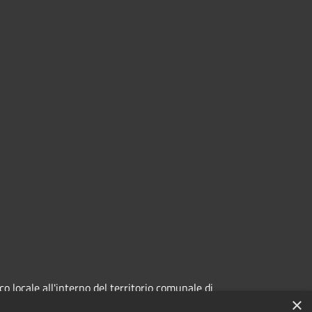
 locale all'interno del territorio comunale di
×
 aree di sosta a pagamento (Strisce blu e parcheggi)