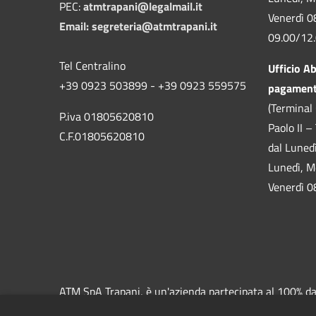
PEC:
atmtrapani@legalmail.it
Venerdì 0
Email:
segreteria@atmtrapani.it
09.00/12
Tel Centralino
Ufficio A
+39 0923 503899 - +39 0923 559575
pagamen
(Terminal 
P.iva 01805620810
Paolo II –
C.F.01805620810
dal Luned
Lunedì, M
Venerdì 0
ATM SpA Trapani, è un'azienda partecipata al 100% dal 
Trapani e di Erice-Casa Santa. ATM, inoltre, gestisce 