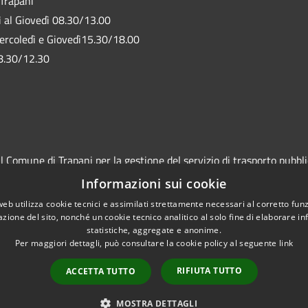
 Trapani
ì al Giovedì 08.30/13.00
ercoledì e Giovedì15.30/18.00
8.30/12.30
Comune di Trapani per la gestione del servizio di trasporto pubblico
in affidamento "In House" per conto del socio Comune di Trapani le
Informazioni sui cookie
icale.
web utilizza cookie tecnici e assimilati strettamente necessari al corretto fu
azione del sito, nonché un cookie tecnico analitico al solo fine di elaborare i
statistiche, aggregate e anonime.
Per maggiori dettagli, può consultare la cookie policy al seguente
link
RIFIUTA TUTTO
ACCETTA TUTTO
l sito
Copyright © 2026 • Azienda
MOSTRA DETTAGLI