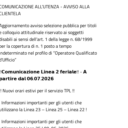
COMUNICAZIONE ALL’UTENZA - AVVISO ALLA
CLIENTELA
Aggiornamento avviso selezione pubblica per titoli
e colloquio attitudinale riservato ai soggetti
disabili ai sensi dell’art. 1 della legge n. 68/1999
per la copertura di n. 1 posto a tempo
indeterminato nel profilo di “Operatore Qualificato
d’Ufficio”
!!𝗖𝗼𝗺𝘂𝗻𝗶𝗰𝗮𝘇𝗶𝗼𝗻𝗲 𝗟𝗶𝗻𝗲𝗮 𝟮 𝗳𝗲𝗿𝗶𝗮𝗹𝗲!! - 𝗔
𝗽𝗮𝗿𝘁𝗶𝗿𝗲 𝗱𝗮𝗹 𝟬𝟲.𝟬𝟳.𝟮𝟬𝟮𝟲
!! Nuovi orari estivi per il servizio TPL !!
! Informazioni importanti per gli utenti che
utilizzano la Linea 23 – Linea 25 – Linea 22 !
! Informazioni importanti per gli utenti che