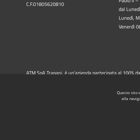
Paolo II –
C.F.01805620810
dal Luned
Lunedì, M
Venerdì 0
ATM SpA Trapani, è un'azienda partecipata al 100% dal 
Trapani e di Erice-Casa Santa. ATM, inoltre, gestisce 
e la manutenzione della segnaletica orizzontale e vert
Questo sito 
alla navig
RSS
Accessibilità
Privacy
Cookie
Mappa de