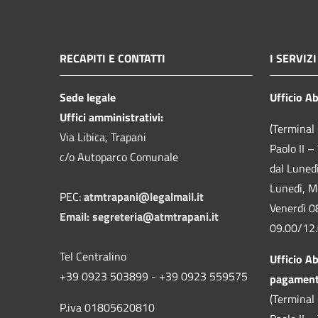
RECAPITI E CONTATTI
I SERVIZI
Sede legale
Ufficio A
Uffici amministrativi:
(Terminal 
Via Libica, Trapani
Paolo II –
c/o Autoparco Comunale
dal Luned
Lunedì, M
PEC:
atmtrapani@legalmail.it
Venerdì 0
Email:
segreteria@atmtrapani.it
09.00/12
Tel Centralino
Ufficio A
+39 0923 503899 - +39 0923 559575
pagamen
(Terminal 
P.iva 01805620810