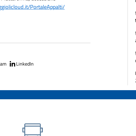
giolicloud.it/PortaleAppalti/
ram
LinkedIn