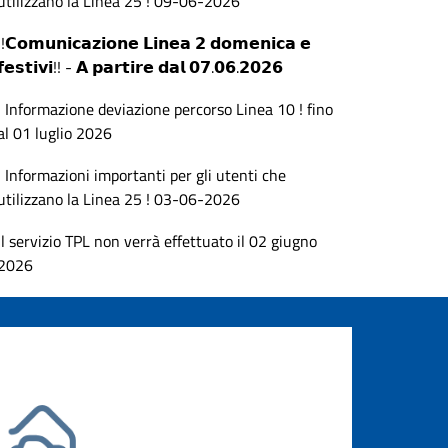
utilizzano la Linea 25 ! 09-06-2026
!!𝗖𝗼𝗺𝘂𝗻𝗶𝗰𝗮𝘇𝗶𝗼𝗻𝗲 𝗟𝗶𝗻𝗲𝗮 𝟮 𝗱𝗼𝗺𝗲𝗻𝗶𝗰𝗮 𝗲
𝗳𝗲𝘀𝘁𝗶𝘃𝗶!! - 𝗔 𝗽𝗮𝗿𝘁𝗶𝗿𝗲 𝗱𝗮𝗹 𝟬𝟳.𝟬𝟲.𝟮𝟬𝟮𝟲
! Informazione deviazione percorso Linea 10 ! fino
al 01 luglio 2026
! Informazioni importanti per gli utenti che
utilizzano la Linea 25 ! 03-06-2026
Il servizio TPL non verrà effettuato il 02 giugno
2026