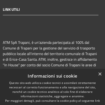
LINK UTILI
ATM SpA Trapani, è un'azienda partecipata al 100% dal
Comune di Trapani per la gestione del servizio di trasporto
pubblico locale all'interno del territorio comunale di Trapani
e di Erice-Casa Santa. ATM, inoltre, gestisce in affidamento
"In House" per conto del socio Comune di Trapani le aree di
sosta a pagamento (Strisce blu e parcheggi) e la
×
Informazioni sui cookie
manutenzione della segnaletica orizzontale e verticale.
Questo sito web utilizza cookie tecnici e assimilati strettamente
necessari al corretto funzionamento e alla navigazione del sito,
nonché un cookie tecnico analitico al solo fine di elaborare
informazioni statistiche, aggregate e anonime.
RSS
Copyright © 2026 • Azienda
Per maggiori dettagli, può consultare la cookie policy al seguente
link
Accessibilità
Trasporti e Mobilità • Powered