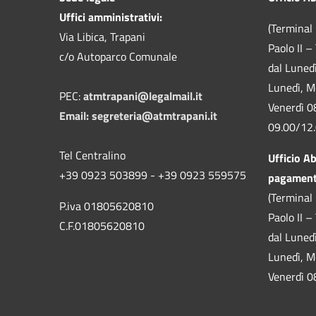
Uffici amministrativi:
(Terminal 
Via Libica, Trapani
Paolo II –
c/o Autoparco Comunale
dal Luned
Lunedì, M
PEC:
atmtrapani@legalmail.it
Venerdì 0
Email:
segreteria@atmtrapani.it
09.00/12
Tel Centralino
Ufficio A
+39 0923 503899 - +39 0923 559575
pagamen
(Terminal 
P.iva 01805620810
Paolo II –
C.F.01805620810
dal Luned
Lunedì, M
Venerdì 0