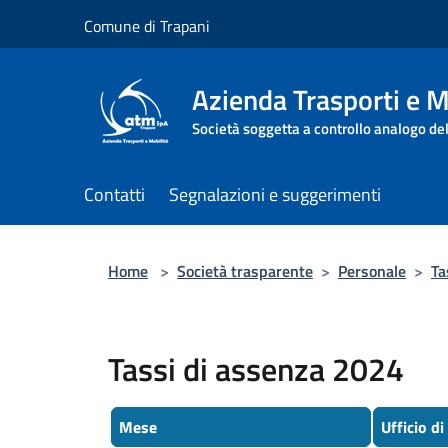
Salta al contenuto principale
Comune di Trapani
Azienda Trasporti e M
Società soggetta a controllo analogo de
Contatti
Segnalazioni e suggerimenti
Home
>
Società trasparente
>
Personale
>
Ta
Tassi di assenza 2024
Mese
Ufficio di