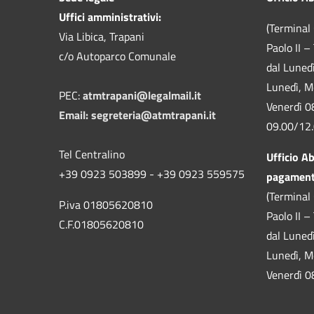
Uffici amministrativi:
(Terminal 
Via Libica, Trapani
Paolo II –
c/o Autoparco Comunale
dal Luned
Lunedì, M
PEC:
atmtrapani@legalmail.it
Venerdì 0
Email:
segreteria@atmtrapani.it
09.00/12
Tel Centralino
Ufficio A
+39 0923 503899 - +39 0923 559575
pagamen
(Terminal 
P.iva 01805620810
Paolo II –
C.F.01805620810
dal Luned
Lunedì, M
Venerdì 0