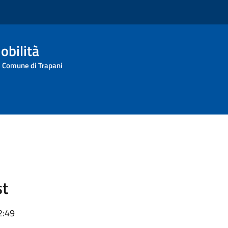
obilità
l Comune di Trapani
st
2:49