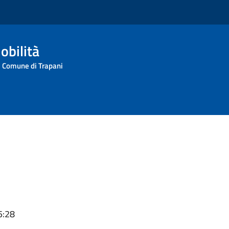
obilità
l Comune di Trapani
5:28