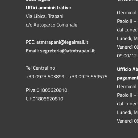
Uffici amministrativi:
(Terminal 
Via Libica, Trapani
Paolo II –
c/o Autoparco Comunale
dal Luned
Lunedì, M
PEC:
atmtrapani@legalmail.it
Venerdì 0
Email:
segreteria@atmtrapani.it
09.00/12
Tel Centralino
Ufficio A
+39 0923 503899 - +39 0923 559575
pagamen
(Terminal 
P.iva 01805620810
Paolo II –
C.F.01805620810
dal Luned
Lunedì, M
Venerdì 0