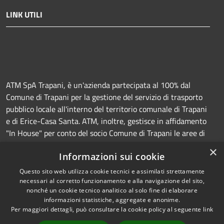
LINK UTILI
ATM SpA Trapani, è un'azienda partecipata al 100% dal
Comune di Trapani per la gestione del servizio di trasporto
pubblico locale all'interno del territorio comunale di Trapani
e di Erice-Casa Santa. ATM, inoltre, gestisce in affidamento
"In House" per conto del socio Comune di Trapani le aree di
sosta a pagamento (Strisce blu e parcheggi) e la
×
Informazioni sui cookie
manutenzione della segnaletica orizzontale e verticale.
Questo sito web utilizza cookie tecnici e assimilati strettamente
necessari al corretto funzionamento e alla navigazione del sito,
nonché un cookie tecnico analitico al solo fine di elaborare
informazioni statistiche, aggregate e anonime.
RSS
Copyright © 2026 • Azienda
Per maggiori dettagli, può consultare la cookie policy al seguente
link
Accessibilità
Trasporti e Mobilità • Powered