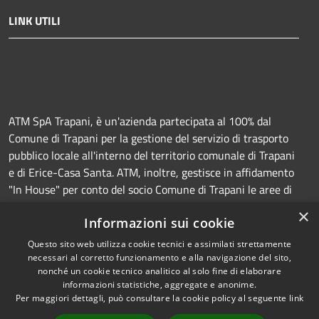
LINK UTILI
ATM SpA Trapani, è un'azienda partecipata al 100% dal
Comune di Trapani per la gestione del servizio di trasporto
pubblico locale all'interno del territorio comunale di Trapani
e di Erice-Casa Santa. ATM, inoltre, gestisce in affidamento
"In House" per conto del socio Comune di Trapani le aree di
sosta a pagamento (Strisce blu e parcheggi) e la
×
Informazioni sui cookie
manutenzione della segnaletica orizzontale e verticale.
Questo sito web utilizza cookie tecnici e assimilati strettamente
necessari al corretto funzionamento e alla navigazione del sito,
nonché un cookie tecnico analitico al solo fine di elaborare
informazioni statistiche, aggregate e anonime.
RSS
Copyright © 2026 • Azienda
Per maggiori dettagli, può consultare la cookie policy al seguente
link
Accessibilità
Trasporti e Mobilità • Powered