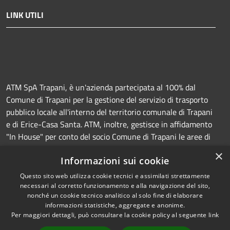
LINK UTILI
ATM SpA Trapani, è un'azienda partecipata al 100% dal
Comune di Trapani per la gestione del servizio di trasporto
pubblico locale all'interno del territorio comunale di Trapani
e di Erice-Casa Santa. ATM, inoltre, gestisce in affidamento
"In House" per conto del socio Comune di Trapani le aree di
sosta a pagamento (Strisce blu e parcheggi) e la
×
Informazioni sui cookie
manutenzione della segnaletica orizzontale e verticale.
Questo sito web utilizza cookie tecnici e assimilati strettamente
necessari al corretto funzionamento e alla navigazione del sito,
nonché un cookie tecnico analitico al solo fine di elaborare
informazioni statistiche, aggregate e anonime.
RSS
Copyright © 2026 • Azienda
Per maggiori dettagli, può consultare la cookie policy al seguente
link
Accessibilità
Trasporti e Mobilità • Powered