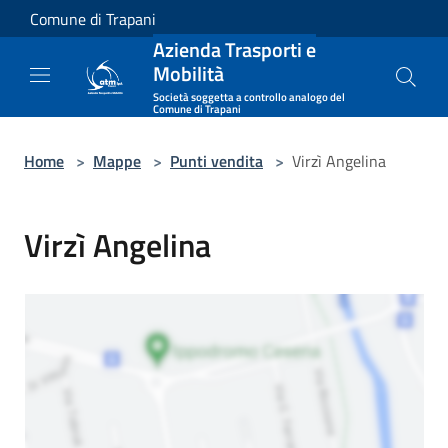
Salta al contenuto principale
Comune di Trapani
Azienda Trasporti e
Mobilità
Società soggetta a controllo analogo del
Comune di Trapani
Home
>
Mappe
>
Punti vendita
>
Virzì Angelina
Virzì Angelina