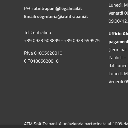
Lunedì, M
PEC:
atmtrapani@legalmail.it
Venerdì 0
Email:
segreteria@atmtrapani.it
09.00/12
Tel Centralino
Ufficio A
+39 0923 503899 - +39 0923 559575
pagamen
(Terminal 
P.iva 01805620810
Paolo II –
C.F.01805620810
dal Luned
Lunedì, M
Venerdì 0
ATM SpA Trapani, è un'azienda partecipata al 100% dal 