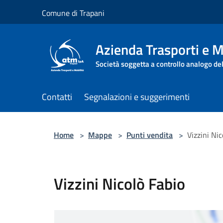
Salta al contenuto principale
Comune di Trapani
Azienda Trasporti e M
Società soggetta a controllo analogo de
Contatti
Segnalazioni e suggerimenti
Home
>
Mappe
>
Punti vendita
>
Vizzini Nic
Vizzini Nicolò Fabio