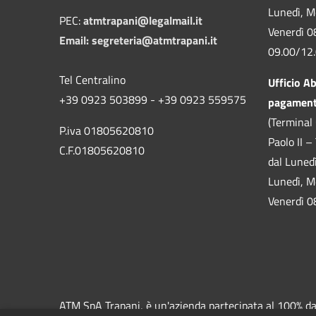
Lunedì, M
PEC:
atmtrapani@legalmail.it
Venerdì 0
Email:
segreteria@atmtrapani.it
09.00/12
Tel Centralino
Ufficio A
+39 0923 503899 - +39 0923 559575
pagamen
(Terminal 
P.iva 01805620810
Paolo II –
C.F.01805620810
dal Luned
Lunedì, M
Venerdì 0
ATM SpA Trapani, è un'azienda partecipata al 100% dal 