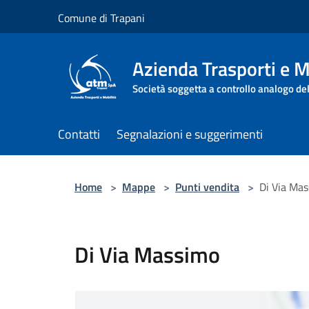
Salta al contenuto principale
Comune di Trapani
Azienda Trasporti e M
Società soggetta a controllo analogo de
Contatti
Segnalazioni e suggerimenti
Home
>
Mappe
>
Punti vendita
>
Di Via Ma
Di Via Massimo