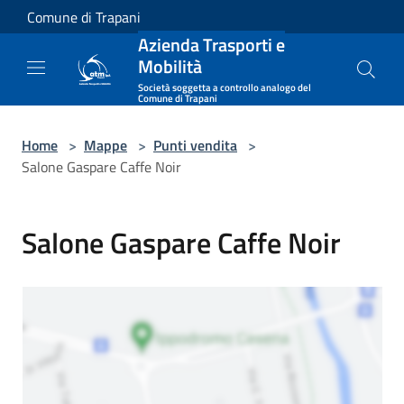
Salta al contenuto principale
Comune di Trapani
Azienda Trasporti e
Mobilità
Società soggetta a controllo analogo del
Comune di Trapani
Home
>
Mappe
>
Punti vendita
>
Salone Gaspare Caffe Noir
Salone Gaspare Caffe Noir