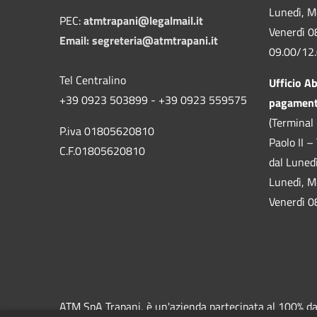
Lunedì, M
PEC:
atmtrapani@legalmail.it
Venerdì 0
Email:
segreteria@atmtrapani.it
09.00/12
Tel Centralino
Ufficio A
+39 0923 503899 - +39 0923 559575
pagamen
(Terminal 
P.iva 01805620810
Paolo II –
C.F.01805620810
dal Luned
Lunedì, M
Venerdì 0
ATM SpA Trapani, è un'azienda partecipata al 100% dal 