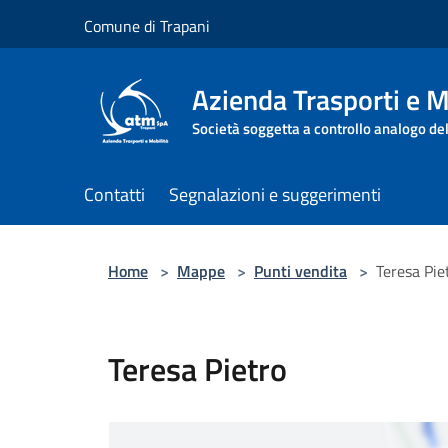
Salta al contenuto principale
Comune di Trapani
Azienda Trasporti e M
Società soggetta a controllo analogo de
Contatti
Segnalazioni e suggerimenti
Home
>
Mappe
>
Punti vendita
>
Teresa Pie
Teresa Pietro