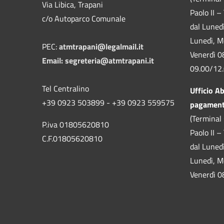
Via Libica, Trapani
Paolo II –
c/o Autoparco Comunale
dal Luned
Lunedì, M
PEC:
atmtrapani@legalmail.it
Venerdì 0
Email:
segreteria@atmtrapani.it
09.00/12
Tel Centralino
Ufficio A
+39 0923 503899 - +39 0923 559575
pagamen
(Terminal 
P.iva 01805620810
Paolo II –
C.F.01805620810
dal Luned
Lunedì, M
Venerdì 0