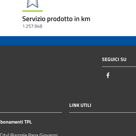
SEGUICI SU
Facebook
LINK UTILI
bbonamenti TPL
City) Piazzale Papa Giovanni