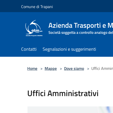
Salta al contenuto principale
Comune di Trapani
Azienda Trasporti e M
Società soggetta a controllo analogo de
Contatti
Segnalazioni e suggerimenti
Home
>
Mappe
>
Dove siamo
>
Uffici Ammin
Uffici Amministrativi