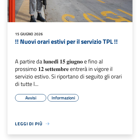
15 GIUGNO 2026
!! Nuovi orari estivi per il servizio TPL !!
A partire da 𝐥𝐮𝐧𝐞𝐝𝐢̀ 𝟏𝟓 𝐠𝐢𝐮𝐠𝐧𝐨 e fino al
prossimo 𝟏𝟐 𝐬𝐞𝐭𝐭𝐞𝐦𝐛𝐫𝐞 entrerà in vigore il
servizio estivo. Si riportano di seguito gli orari
di tutte l...
Avvisi
Informazioni
LEGGI DI PIÙ