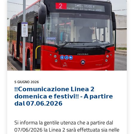
5 GIUGNO 2026
!!𝗖𝗼𝗺𝘂𝗻𝗶𝗰𝗮𝘇𝗶𝗼𝗻𝗲 𝗟𝗶𝗻𝗲𝗮 𝟮
𝗱𝗼𝗺𝗲𝗻𝗶𝗰𝗮 𝗲 𝗳𝗲𝘀𝘁𝗶𝘃𝗶!! - 𝗔 𝗽𝗮𝗿𝘁𝗶𝗿𝗲
𝗱𝗮𝗹 𝟬𝟳.𝟬𝟲.𝟮𝟬𝟮𝟲
Si informa la gentile utenza che a partire dal
07/06/2026 la Linea 2 sarà effettuata sia nelle