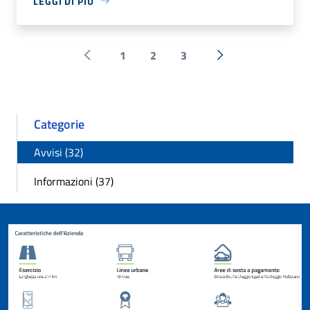
LEGGI DI PIÙ
1
2
3
Pagina precedente
Successiva »
Categorie
Avvisi (32)
Informazioni (37)