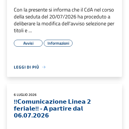
Con la presente si informa che il CdA nel corso
della seduta del 20/07/2026 ha proceduto a
deliberare la modifica dell'avviso selezione per
titoli e ...
Avvisi
Informazioni
LEGGI DI PIÙ
6 LUGLIO 2026
!!𝗖𝗼𝗺𝘂𝗻𝗶𝗰𝗮𝘇𝗶𝗼𝗻𝗲 𝗟𝗶𝗻𝗲𝗮 𝟮
𝗳𝗲𝗿𝗶𝗮𝗹𝗲!! - 𝗔 𝗽𝗮𝗿𝘁𝗶𝗿𝗲 𝗱𝗮𝗹
𝟬𝟲.𝟬𝟳.𝟮𝟬𝟮𝟲