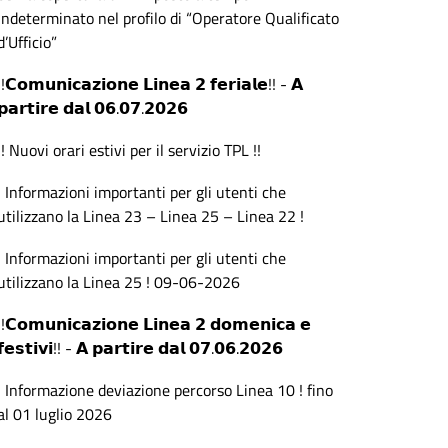
indeterminato nel profilo di “Operatore Qualificato
d’Ufficio”
!!𝗖𝗼𝗺𝘂𝗻𝗶𝗰𝗮𝘇𝗶𝗼𝗻𝗲 𝗟𝗶𝗻𝗲𝗮 𝟮 𝗳𝗲𝗿𝗶𝗮𝗹𝗲!! - 𝗔
𝗽𝗮𝗿𝘁𝗶𝗿𝗲 𝗱𝗮𝗹 𝟬𝟲.𝟬𝟳.𝟮𝟬𝟮𝟲
!! Nuovi orari estivi per il servizio TPL !!
! Informazioni importanti per gli utenti che
utilizzano la Linea 23 – Linea 25 – Linea 22 !
! Informazioni importanti per gli utenti che
utilizzano la Linea 25 ! 09-06-2026
!!𝗖𝗼𝗺𝘂𝗻𝗶𝗰𝗮𝘇𝗶𝗼𝗻𝗲 𝗟𝗶𝗻𝗲𝗮 𝟮 𝗱𝗼𝗺𝗲𝗻𝗶𝗰𝗮 𝗲
𝗳𝗲𝘀𝘁𝗶𝘃𝗶!! - 𝗔 𝗽𝗮𝗿𝘁𝗶𝗿𝗲 𝗱𝗮𝗹 𝟬𝟳.𝟬𝟲.𝟮𝟬𝟮𝟲
! Informazione deviazione percorso Linea 10 ! fino
al 01 luglio 2026