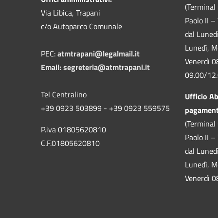
(Terminal 
Via Libica, Trapani
Paolo II –
c/o Autoparco Comunale
dal Luned
Lunedì, M
PEC:
atmtrapani@legalmail.it
Venerdì 0
Email:
segreteria@atmtrapani.it
09.00/12
Tel Centralino
Ufficio A
+39 0923 503899 - +39 0923 559575
pagamen
(Terminal 
P.iva 01805620810
Paolo II –
C.F.01805620810
dal Luned
Lunedì, M
Venerdì 0