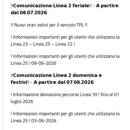
!!𝗖𝗼𝗺𝘂𝗻𝗶𝗰𝗮𝘇𝗶𝗼𝗻𝗲 𝗟𝗶𝗻𝗲𝗮 𝟮 𝗳𝗲𝗿𝗶𝗮𝗹𝗲!! - 𝗔 𝗽𝗮𝗿𝘁𝗶𝗿𝗲
𝗱𝗮𝗹 𝟬𝟲.𝟬𝟳.𝟮𝟬𝟮𝟲
!! Nuovi orari estivi per il servizio TPL !!
! Informazioni importanti per gli utenti che utilizzano la
Linea 23 – Linea 25 – Linea 22 !
! Informazioni importanti per gli utenti che utilizzano la
Linea 25 ! 09-06-2026
!!𝗖𝗼𝗺𝘂𝗻𝗶𝗰𝗮𝘇𝗶𝗼𝗻𝗲 𝗟𝗶𝗻𝗲𝗮 𝟮 𝗱𝗼𝗺𝗲𝗻𝗶𝗰𝗮 𝗲
𝗳𝗲𝘀𝘁𝗶𝘃𝗶!! - 𝗔 𝗽𝗮𝗿𝘁𝗶𝗿𝗲 𝗱𝗮𝗹 𝟬𝟳.𝟬𝟲.𝟮𝟬𝟮𝟲
! Informazione deviazione percorso Linea 10 ! fino al 01
luglio 2026
! Informazioni importanti per gli utenti che utilizzano la
Linea 25 ! 03-06-2026