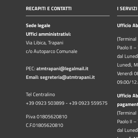
RECAPITI E CONTATTI
I SERVIZI
Sede legale
Ufficio A
Uffici amministrativi:
(Terminal 
Via Libica, Trapani
Paolo II –
c/o Autoparco Comunale
dal Luned
Lunedì, M
PEC:
atmtrapani@legalmail.it
Venerdì 0
Email:
segreteria@atmtrapani.it
09.00/12
Tel Centralino
Ufficio A
+39 0923 503899 - +39 0923 559575
pagamen
(Terminal 
P.iva 01805620810
Paolo II –
C.F.01805620810
dal Luned