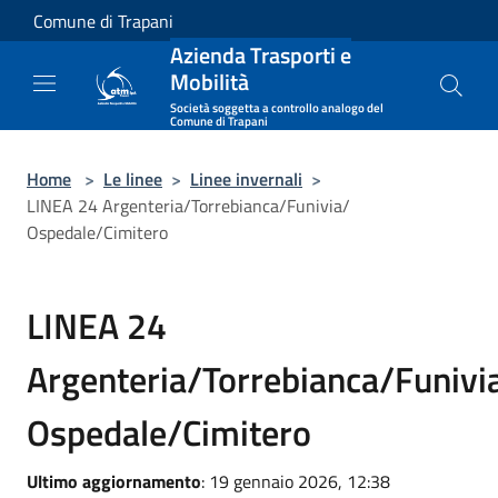
Salta al contenuto principale
Comune di Trapani
Azienda Trasporti e
Mobilità
Società soggetta a controllo analogo del
Comune di Trapani
Home
>
Le linee
>
Linee invernali
>
LINEA 24 Argenteria/Torrebianca/Funivia/
Ospedale/Cimitero
LINEA 24
Argenteria/Torrebianca/Funivi
Ospedale/Cimitero
Ultimo aggiornamento
: 19 gennaio 2026, 12:38