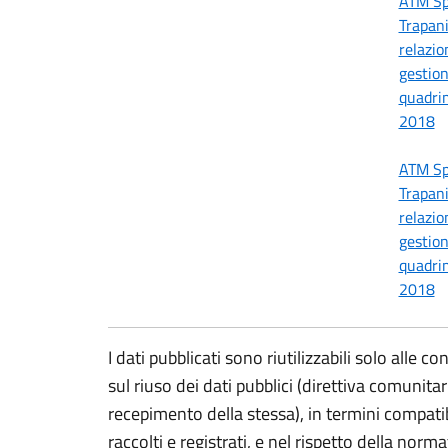
ATM S
Trapan
relazio
gestion
quadri
2018
ATM S
Trapan
relazio
gestion
quadri
2018
I dati pubblicati sono riutilizzabili solo alle 
sul riuso dei dati pubblici (direttiva comunit
recepimento della stessa), in termini compatibil
raccolti e registrati, e nel rispetto della norm