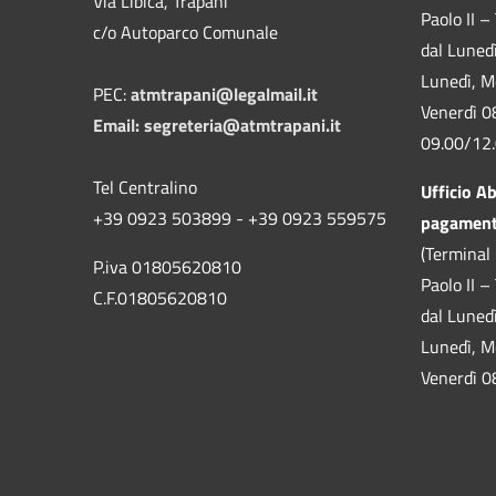
Via Libica, Trapani
Paolo II –
c/o Autoparco Comunale
dal Luned
Lunedì, M
PEC:
atmtrapani@legalmail.it
Venerdì 0
Email:
segreteria@atmtrapani.it
09.00/12
Tel Centralino
Ufficio A
+39 0923 503899 - +39 0923 559575
pagamen
(Terminal 
P.iva 01805620810
Paolo II –
C.F.01805620810
dal Luned
Lunedì, M
Venerdì 0