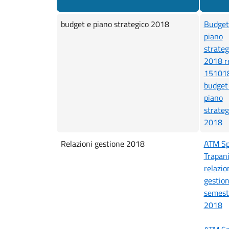
budget e piano strategico 2018
Budget
piano
strateg
2018 r
15101
budget
piano
strateg
2018
Relazioni gestione 2018
ATM S
Trapan
relazio
gestion
semest
2018