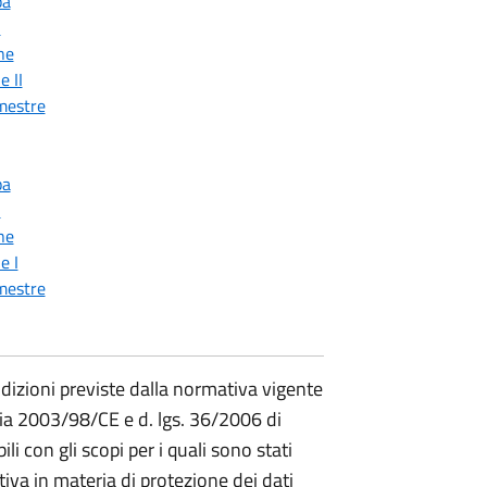
pa
i
ne
e II
mestre
pa
i
ne
e I
mestre
condizioni previste dalla normativa vigente
aria 2003/98/CE e d. lgs. 36/2006 di
i con gli scopi per i quali sono stati
ativa in materia di protezione dei dati