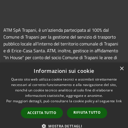
ATM SpA Trapani, è un'azienda partecipata al 100% dal
Comune di Trapani per la gestione del servizio di trasporto
pubblico locale all'interno del territorio comunale di Trapani
e di Erice-Casa Santa. ATM, inoltre, gestisce in affidamento
"In House" per conto del socio Comune di Trapani le aree di
sosta a pagamento (Strisce blu e parcheggi) e la
×
Informazioni sui cookie
manutenzione della segnaletica orizzontale e verticale.
Questo sito web utilizza cookie tecnici e assimilati strettamente
necessari al corretto funzionamento e alla navigazione del sito,
nonché un cookie tecnico analitico al solo fine di elaborare
informazioni statistiche, aggregate e anonime.
RSS
Copyright © 2026 • Azienda
Per maggiori dettagli, può consultare la cookie policy al seguente
link
Accessibilità
Trasporti e Mobilità • Powered
Privacy
Municipium
Accesso
by
•
RIFIUTA TUTTO
ACCETTA TUTTO
Cookie
redazione
Mappa del sito
MOSTRA DETTAGLI