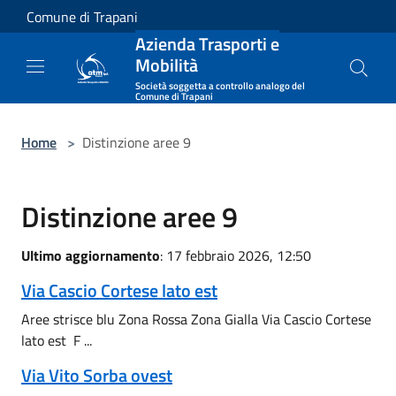
Salta al contenuto principale
Comune di Trapani
Azienda Trasporti e
Mobilità
Società soggetta a controllo analogo del
Comune di Trapani
Home
>
Distinzione aree 9
Distinzione aree 9
Ultimo aggiornamento
: 17 febbraio 2026, 12:50
Via Cascio Cortese lato est
Aree strisce blu Zona Rossa Zona Gialla Via Cascio Cortese
lato est F ...
Via Vito Sorba ovest